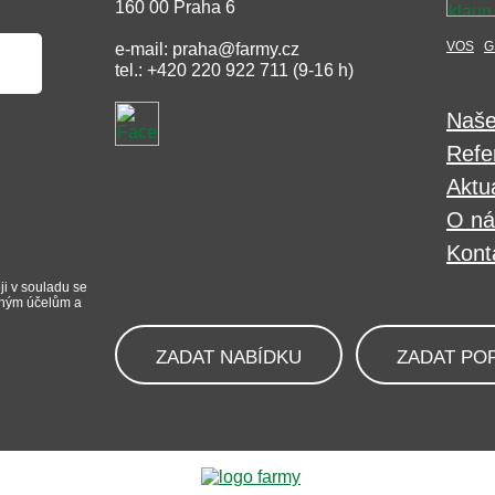
160 00 Praha 6
VOS
G
e-mail: praha@farmy.cz
tel.: +420 220 922 711 (9-16 h)
Naše
Refe
Aktua
O ná
Kont
ji v souladu se
iným účelům a
ZADAT NABÍDKU
ZADAT PO