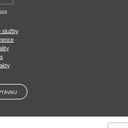
DPR
 služby
rence
lity
s
akty
PTÁVKU