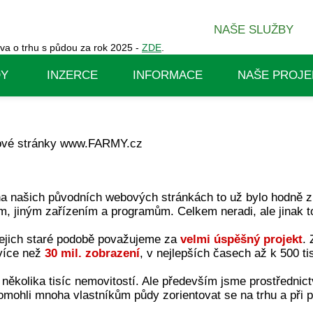
NAŠE SLUŽBY
va o trhu s půdou za rok 2025 -
ZDE
.
DY
INZERCE
INFORMACE
NAŠE PROJE
 nové stránky www.FARMY.cz
na našich původních webových stránkách to už bylo hodně z
, jiným zařízením a programům. Celkem neradi, ale jinak t
ejich staré podobě považujeme za
velmi úspěšný projekt
.
více než
30 mil. zobrazení
, v nejlepších časech až k 500 t
ej několika tisíc nemovitostí. Ale především jsme prostřednic
mohli mnoha vlastníkům půdy zorientovat se na trhu a při pr