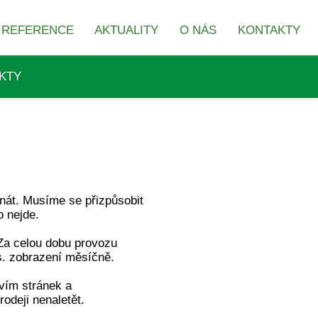
REFERENCE
AKTUALITY
O NÁS
KONTAKTY
KTY
nát. Musíme se přizpůsobit
o nejde.
 Za celou dobu provozu
is. zobrazení měsíčně.
tvím stránek a
odeji nenaletět.