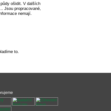
 půdy ošidit. V dalších
... Jsou propracované,
 informace nemají.
ladíme to.
rujeme