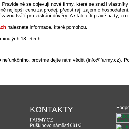
 Pravidelně se objevují nové firmy, které se snaží vlastníky
eně nejlepší cenu za prodej, předstírají zájem o hospodaření
vavou tváří pro získání důvěry. A stále cílí právě na ty, co
ách
naleznete informace, které pomohou.
minulých 18 letech.
 nefunkčního, prosíme dejte nám vědět (info@farmy.cz). Po
KONTAKTY
Podpo
FARMY.CZ
Puškinovo náměstí 681/3