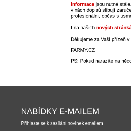
Informace
jsou nutné stále.
vlnách dopisů slibují zaruč
profesionální, občas s usmě
I na našich
nových stránk
Děkujeme za Vaši přízeň v 
FARMY.CZ
PS: Pokud narazíte na něco
NABÍDKY E-MAILEM
Přihlaste se k zasílání novinek emailem