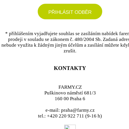
PŘIHLÁSIT ODBĚR
* přihlášením vyjadřujete souhlas se zasíláním nabídek fare
prodeji v souladu se zákonem č. 480/2004 Sb. Zadaná adre
nebude využita k žádným jiným účelům a zasílání můžete kdy
zrušit.
KONTAKTY
FARMY.CZ
Puškinovo náměstí 681/3
160 00 Praha 6
e-mail: praha@farmy.cz
tel.: +420 220 922 711 (9-16 h)