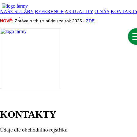
NAŠE SLUŽBY
REFERENCE
AKTUALITY
O NÁS
KONTAKT
CENA PŮDY
INZERCE
INFORMACE
NAŠE PROJEKTY
NOVÉ:
NOVÉ:
Zpráva o trhu s půdou za rok 2025 -
Zpráva o trhu s půdou za rok 2025 -
ZDE
ZDE
.
.
KONTAKTY
Údaje dle obchodního rejstříku