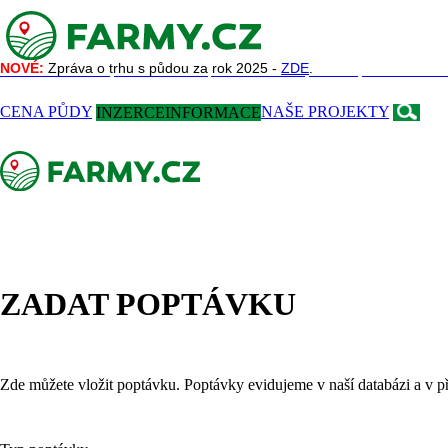
NOVÉ:
NOVÉ:
Zpráva o trhu s půdou za rok 2025 -
Zpráva o trhu s půdou za rok 2025 -
ZDE
ZDE
.
.
NAŠE SLUŽBY
REFERENCE
AKTUALITY
O NÁS
KONTAKT
CENA PŮDY
INZERCE
INFORMACE
NAŠE PROJEKTY
ZADAT POPTÁVKU
Zde můžete vložit poptávku. Poptávky evidujeme v naší databázi a v