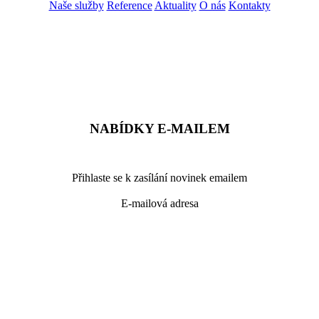
Naše služby
Reference
Aktuality
O nás
Kontakty
ZADAT NABÍDKU
ZADAT POPTÁVKU
NABÍDKY E-MAILEM
Přihlaste se k zasílání novinek emailem
E-mailová adresa
podrobné nastavení