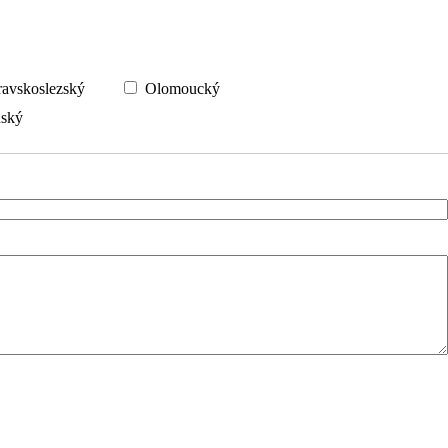
vskoslezský
Olomoucký
ský