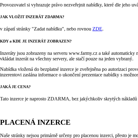
Provozovatel si vyhrazuje právo nezveřejnit nabídky, které dle jeho uv
JAK VLOŽIT INZERÁT ZDARMA?
v zápatí stránky "Zadat nabídku", nebo rovnou
ZDE
.
KDY a KDE JE INZERÁT ZOBRAZEN?
Inzeráty jsou zobrazeny na serveru www.farmy.cz a také automaticky 
vkládat inzerát na všechny servery, ale stačí pouze na jeden vybraný.
Nabídka vložená do bezplatné inzerce je zveřejněna po autorizaci pro
inzerentovi zaslána informace o ukončení prezentace nabídky s možnost
JAKÁ JE CENA?
Tato inzerce je naprosto ZDARMA, bez jakýchkoliv skrytých nákladů 
PLACENÁ INZERCE
Naše stránky nejsou primárně určeny pro placenou inzerci, přesto je m