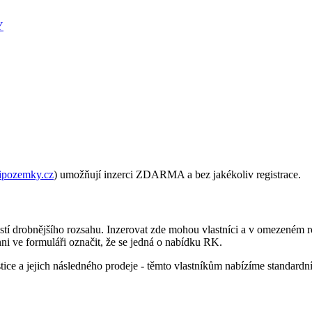
Y
ipozemky.cz
) umožňují inzerci ZDARMA a bez jakékoliv registrace.
í drobnějšího rozsahu. Inzerovat zde mohou vlastníci a v omezeném rozs
ni ve formuláři označit, že se jedná o nabídku RK.
ice a jejich následného prodeje - těmto vlastníkům nabízíme standardní 