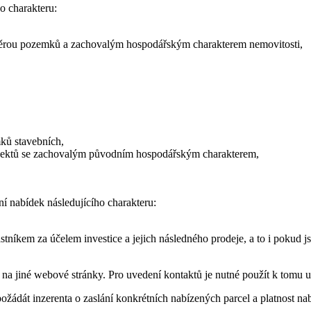
o charakteru:
 výměrou pozemků a zachovalým hospodářským charakterem nemovitosti,
ků stavebních,
 objektů se zachovalým původním hospodářským charakterem,
í nabídek následujícího charakteru:
lastníkem za účelem investice a jejich následného prodeje, a to i pokud
y na jiné webové stránky. Pro uvedení kontaktů je nutné použít k tomu 
ádát inzerenta o zaslání konkrétních nabízených parcel a platnost nab