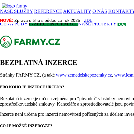
NAŠE SLUŽBY
REFERENCE
AKTUALITY
O NÁS
KONTAKT
NOVÉ:
NOVÉ:
Zpráva o trhu s půdou za rok 2025 -
Zpráva o trhu s půdou za rok 2025 -
ZDE
ZDE
.
.
CENA PŮDY
INZERCE
INFORMACE
NAŠE PROJEKTY
BEZPLATNÁ INZERCE
Stránky FARMY.CZ, (a také
www.zemedelskepozemky.cz
,
www.lesn
PRO KOHO JE INZERCE URČENA?
Bezplatná inzerce je určena zejména pro "původní" vlastníky nemovitost
zprostředkovatelské smlouvy. Kanceláře a zprostředkovatelé jsou povin
Inzerce není určena pro inzerci nemovitostí pořízených za účelem invest
CO JE MOŽNÉ INZEROVAT?