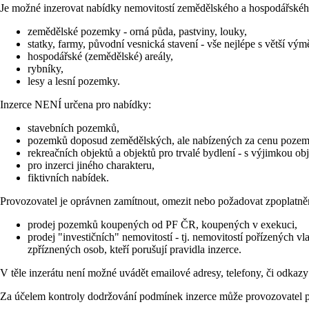
Je možné inzerovat nabídky nemovitostí zemědělského a hospodářskéh
zemědělské pozemky - orná půda, pastviny, louky,
statky, farmy, původní vesnická stavení - vše nejlépe s větší
hospodářské (zemědělské) areály,
rybníky,
lesy a lesní pozemky.
Inzerce NENÍ určena pro nabídky:
stavebních pozemků,
pozemků doposud zemědělských, ale nabízených za cenu pozem
rekreačních objektů a objektů pro trvalé bydlení - s výjimkou
pro inzerci jiného charakteru,
fiktivních nabídek.
Provozovatel je oprávnen zamítnout, omezit nebo požadovat zpoplatněn
prodej pozemků koupených od PF ČR, koupených v exekuci,
prodej "investičních" nemovitostí - tj. nemovitostí pořízených v
zpříznených osob, kteří porušují pravidla inzerce.
V těle inzerátu není možné uvádět emailové adresy, telefony, či odkaz
Za účelem kontroly dodržování podmínek inzerce může provozovatel pož