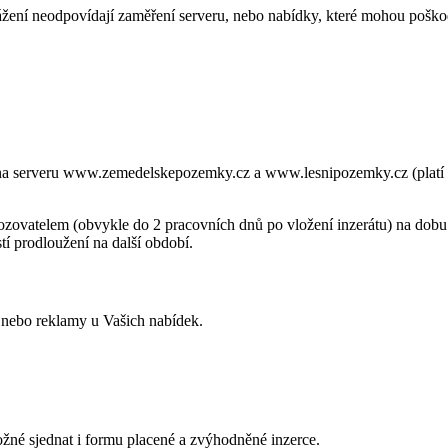
ážení neodpovídají zaměření serveru, nebo nabídky, které mohou poškodit
na serveru www.zemedelskepozemky.cz a www.lesnipozemky.cz (platí o 
vozovatelem (obvykle do 2 pracovních dnů po vložení inzerátu) na dobu
í prodloužení na další období.
nebo reklamy u Vašich nabídek.
ožné sjednat i formu placené a zvýhodněné inzerce.