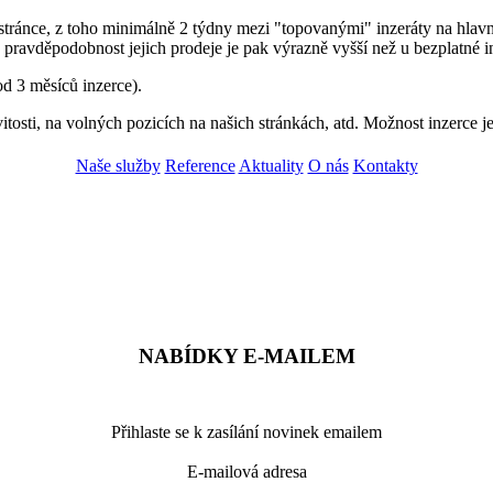
stránce, z toho minimálně 2 týdny mezi "topovanými" inzeráty na hlavn
 pravděpodobnost jejich prodeje je pak výrazně vyšší než u bezplatné i
od 3 měsíců inzerce).
itosti, na volných pozicích na našich stránkách, atd. Možnost inzerce 
Naše služby
Reference
Aktuality
O nás
Kontakty
ZADAT NABÍDKU
ZADAT POPTÁVKU
NABÍDKY E-MAILEM
Přihlaste se k zasílání novinek emailem
E-mailová adresa