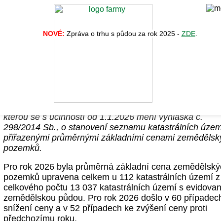
NOVÉ:
Zpráva o trhu s půdou za rok 2025 -
ZDE
.
Úprava průměrných cen zemědělských
pozemků pro rok 2026
Ve sbírce zákonů byla zveřejněna vyhláška 383/2025 S
kterou se s účinností od 1.1.2026 mění vyhláška č.
298/2014 Sb., o stanovení seznamu katastrálních územ
přiřazenými průměrnými základními cenami zemědělsk
pozemků.
Pro rok 2026 byla průměrná základní cena zemědělský
pozemků upravena celkem u 112 katastrálních území z
celkového počtu 13 037 katastrálních území s evidova
zemědělskou půdou. Pro rok 2026 došlo v 60 případec
snížení ceny a v 52 případech ke zvýšení ceny proti
předchozímu roku.