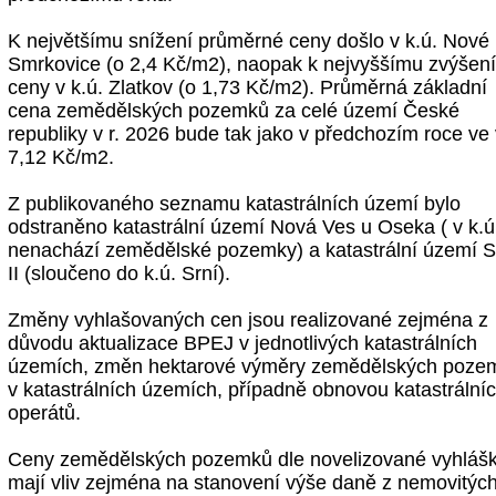
K největšímu snížení průměrné ceny došlo v k.ú. Nové
Smrkovice (o 2,4 Kč/m2), naopak k nejvyššímu zvýšen
ceny v k.ú. Zlatkov (o 1,73 Kč/m2). Průměrná základní
cena zemědělských pozemků za celé území České
republiky v r. 2026 bude tak jako v předchozím roce ve 
7,12 Kč/m2.
Z publikovaného seznamu katastrálních území bylo
odstraněno katastrální území Nová Ves u Oseka ( v k.ú
nenachází zemědělské pozemky) a katastrální území S
II (sloučeno do k.ú. Srní).
Změny vyhlašovaných cen jsou realizované zejména z
důvodu aktualizace BPEJ v jednotlivých katastrálních
územích, změn hektarové výměry zemědělských poze
v katastrálních územích, případně obnovou katastrální
operátů.
Ceny zemědělských pozemků dle novelizované vyhláš
mají vliv zejména na stanovení výše daně z nemovitýc