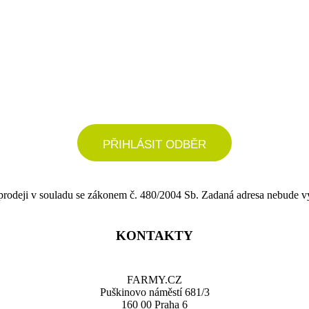
podrobné nastavení
PŘIHLÁSIT ODBĚR
 prodeji v souladu se zákonem č. 480/2004 Sb. Zadaná adresa nebude v
KONTAKTY
FARMY.CZ
Puškinovo náměstí 681/3
160 00 Praha 6