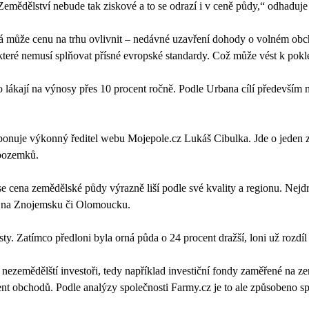
ědělství nebude tak ziskové a to se odrazí i v ceně půdy,“ odhaduje
terá může cenu na trhu ovlivnit – nedávné uzavření dohody o volném 
teré nemusí splňovat přísné evropské standardy. Což může vést k pokl
to lákají na výnosy přes 10 procent ročně. Podle Urbana cílí především
nuje výkonný ředitel webu Mojepole.cz Lukáš Cibulka. Jde o jeden z n
 pozemků.
e cena zemědělské půdy výrazně liší podle své kvality a regionu. Nejdr
a na Znojemsku či Olomoucku.
y. Zatímco předloni byla orná půda o 24 procent dražší, loni už rozdíl 
jí nezemědělští investoři, tedy například investiční fondy zaměřené na
ent obchodů. Podle analýzy společnosti Farmy.cz je to ale způsobeno s