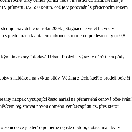
cent ročně, díky čemuž porazí třeba i investici do zlata. Realita je
l loni v průměru 372 550 korun, což je v porovnání s předchozím rokem
 sleduje pravidelně od roku 2004. „Stagnace je vidět hlavně v
nání s předchozím kvartálem dokonce k mírnému poklesu ceny (o 0,8
lskými investory,“ dodává Urban. Poslední výrazný nárůst cen půdy
sy s nabídkou na výkup půdy. Většina z těch, kteří o prodeji pole či
reality naopak vykupující často naráží na přemrštěná cenová očekávání
 měsícem registroval novou doménu Penízezapůdu.cz, přes kterou
ro zemědělce jde teď o poměrně nejisté období, dotace mají být v