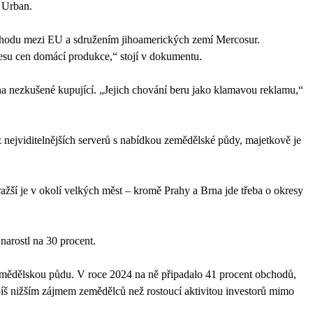
 Urban.
obchodu mezi EU a sdružením jihoamerických zemí Mercosur.
esu cen domácí produkce,“ stojí v dokumentu.
 na nezkušené kupující. „Jejich chování beru jako klamavou reklamu,“
ejviditelnějších serverů s nabídkou zemědělské půdy, majetkově je
ažší je v okolí velkých měst – kromě Prahy a Brna jde třeba o okresy
narostl na 30 procent.
 zemědělskou půdu. V roce 2024 na ně připadalo 41 procent obchodů,
píš nižším zájmem zemědělců než rostoucí aktivitou investorů mimo