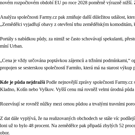
novém rozpočtovém období EU po roce 2028 poměrně výrazně nižší. Zem
Analýza společnosti Farmy.cz pak zmiňuje další důležitou událost, k
„Zemědělci vyjadřují obavy z otevření trhu zemědělským komoditám, k
Portály s nabídkou půdy, za nimiž se často schovávají spekulanti, přes
míní Urban.
„Cena je vždy určována poptávkou zájemců a tržními podmínkami,“ opo
propojen se sesterskou společností Farmíto, která má na starost výkup
Kde je půda nejdražší
Podle nejnovější zprávy společnosti Farmy.cz s
Kladno, Kolín nebo Vyškov. Vyšší cenu má rovněž velmi úrodná půd
Rozevírají se rovněž nůžky mezi ornou půdou a trvalými travními porost
Z dat dále vyplývá, že na realizovaných obchodech se stále víc podíle
loni už to bylo 48 procent. Na zemědělce pak připadá zbylých 52 proc
obor.