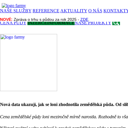
NAŠE SLUŽBY
REFERENCE
AKTUALITY
O NÁS
KONTAKT
NOVÉ:
NOVÉ:
Zpráva o trhu s půdou za rok 2025 -
Zpráva o trhu s půdou za rok 2025 -
ZDE
ZDE
.
.
CENA PŮDY
INZERCE
INFORMACE
NAŠE PROJEKTY
Nová data ukazují, jak se loni zhodnotila zemědělská půda. Od slib
Cena zemědělské půdy loni meziročně mírně narostla. Rozhodně to však 