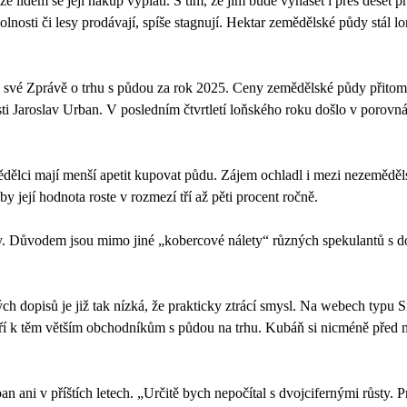
 lidem se její nákup vyplatí. S tím, že jim bude vynášet i přes deset pro
 polnosti či lesy prodávají, spíše stagnují. Hektar zemědělské půdy stá
 ve své Zprávě o trhu s půdou za rok 2025. Ceny zemědělské půdy přitom
sti Jaroslav Urban. V posledním čtvrtletí loňského roku došlo v porov
mědělci mají menší apetit kupovat půdu. Zájem ochladl i mezi nezemědě
y její hodnota roste v rozmezí tří až pěti procent ročně.
 Důvodem jsou mimo jiné „kobercové nálety“ různých spekulantů s dopi
 dopisů je již tak nízká, že prakticky ztrácí smysl. Na webech typu S
atří k těm větším obchodníkům s půdou na trhu. Kubáň si nicméně před
ni v příštích letech. „Určitě bych nepočítal s dvojcifernými růsty. P