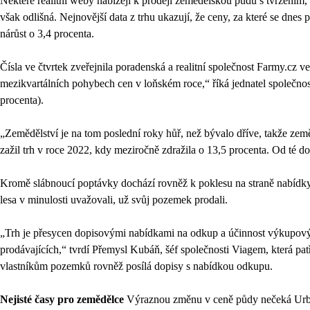
Některé realitní weby nabízejí k prodeji zemědělskou půdu s tvrzením, že
však odlišná. Nejnovější data z trhu ukazují, že ceny, za které se dnes
nárůst o 3,4 procenta.
Čísla ve čtvrtek zveřejnila poradenská a realitní společnost Farmy.cz
mezikvartálních pohybech cen v loňském roce,“ říká jednatel společno
procenta).
„Zemědělství je na tom poslední roky hůř, než bývalo dříve, takže ze
zažil trh v roce 2022, kdy meziročně zdražila o 13,5 procenta. Od té dob
Kromě slábnoucí poptávky dochází rovněž k poklesu na straně nabídky.
lesa v minulosti uvažovali, už svůj pozemek prodali.
„Trh je přesycen dopisovými nabídkami na odkup a účinnost výkupových
prodávajících,“ tvrdí Přemysl Kubáň, šéf společnosti Viagem, která p
vlastníkům pozemků rovněž posílá dopisy s nabídkou odkupu.
Nejisté časy pro zemědělce
Výraznou změnu v ceně půdy nečeká Urban a