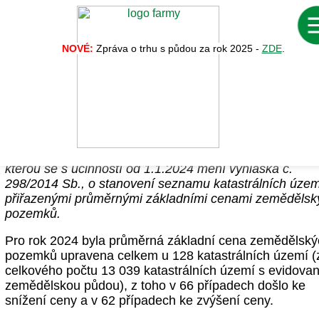
NOVÉ:
Zpráva o trhu s půdou za rok 2025 -
ZDE
.
Úprava průměrných cen zemědělských
pozemků pro rok 2024
Ve sbírce zákonů byla zveřejněna vyhláška 351/2023 S
kterou se s účinností od 1.1.2024 mění vyhláška č.
298/2014 Sb., o stanovení seznamu katastrálních územ
přiřazenými průměrnými základními cenami zemědělsk
pozemků.
Pro rok 2024 byla průměrná základní cena zemědělský
pozemků upravena celkem u 128 katastrálních území (
celkového počtu 13 039 katastrálních území s evidova
zemědělskou půdou), z toho v 66 případech došlo ke
snížení ceny a v 62 případech ke zvýšení ceny.