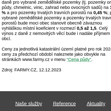
daně pro vybrané zemědělské pozemky (tj. pozemky o
půdy, chmelnic, vinic, zahrad nebo ovocných sadů) na
%
a pro pozemky trvalých travních porostů na
0,45 %
; 
vybrané zemědělské pozemky a pozemky trvalých trav
porostů bude moci obec stanovit obecně závaznou
vyhláškou místní koeficient v rozmezí
0,5 až 1,5
. Celý
výnos z daně z nemovitých věcí bude i nadále příjmem
obcí.
Ceny za jednotlivá katastrální území platné pro rok 202
ceny za předchozí období naleznete jako obvykle na
stránkách www.farmy.cz v menu
“Cena půdy“
.
Zdroj: FARMY.CZ, 12.12.2023
Naše služby
Reference
Aktuality