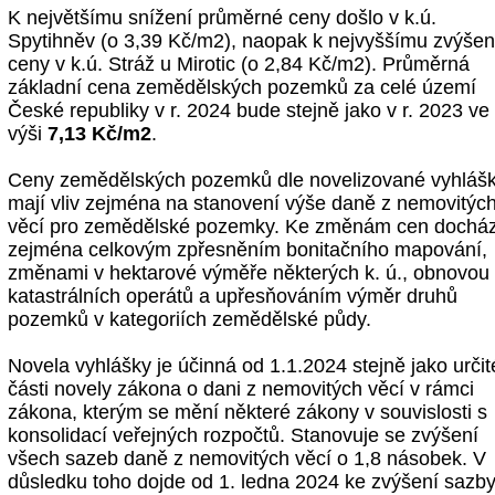
K největšímu snížení průměrné ceny došlo v k.ú.
Spytihněv (o 3,39 Kč/m2), naopak k nejvyššímu zvýšen
ceny v k.ú. Stráž u Mirotic (o 2,84 Kč/m2). Průměrná
základní cena zemědělských pozemků za celé území
České republiky v r. 2024 bude stejně jako v r. 2023 ve
výši
7,13 Kč/m2
.
Ceny zemědělských pozemků dle novelizované vyhláš
mají vliv zejména na stanovení výše daně z nemovitýc
věcí pro zemědělské pozemky. Ke změnám cen docház
zejména celkovým zpřesněním bonitačního mapování,
změnami v hektarové výměře některých k. ú., obnovou
katastrálních operátů a upřesňováním výměr druhů
pozemků v kategoriích zemědělské půdy.
Novela vyhlášky je účinná od 1.1.2024 stejně jako určit
části novely zákona o dani z nemovitých věcí v rámci
zákona, kterým se mění některé zákony v souvislosti s
konsolidací veřejných rozpočtů. Stanovuje se zvýšení
všech sazeb daně z nemovitých věcí o 1,8 násobek. V
důsledku toho dojde od 1. ledna 2024 ke zvýšení sazb