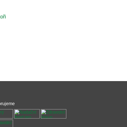
oři
rujeme