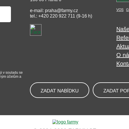
VOS
G
e-mail: praha@farmy.cz
tel.: +420 220 922 711 (9-16 h)
Naše
Refe
Aktua
O ná
Kont
ji v souladu se
iným účelům a
ZADAT NABÍDKU
ZADAT PO