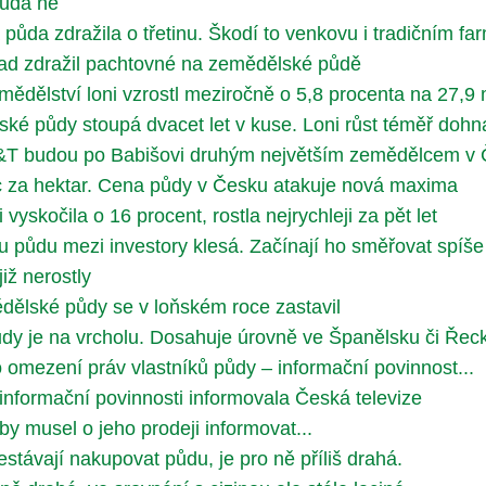
půda ne
půda zdražila o třetinu. Škodí to venkovu i tradičním f
d zdražil pachtovné na zemědělské půdě
ědělství loni vzrostl meziročně o 5,8 procenta na 27,9 
é půdy stoupá dvacet let v kuse. Loni růst téměř dohnal
 J&T budou po Babišovi druhým největším zemědělcem v
íc za hektar. Cena půdy v Česku atakuje nová maxima
vyskočila o 16 procent, rostla nejrychleji za pět let
 půdu mezi investory klesá. Začínají ho směřovat spíše
iž nerostly
dělské půdy se v loňském roce zastavil
dy je na vrcholu. Dosahuje úrovně ve Španělsku či Řec
 omezení práv vlastníků půdy – informační povinnost...
informační povinnosti informovala Česká televize
 by musel o jeho prodeji informovat...
stávají nakupovat půdu, je pro ně příliš drahá.