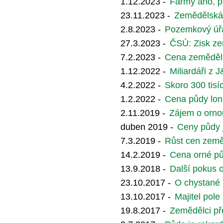
1.12.2023 -
Farmy ano, 
23.11.2023 -
Zemědělská 
2.8.2023 -
Pozemkový úřa
27.3.2023 -
ČSÚ: Zisk zem
7.2.2023 -
Cena zemědělsk
1.12.2022 -
Miliardáři z
4.2.2022 -
Skoro 300 tis
1.2.2022 -
Cena půdy loni 
2.11.2019 -
Zájem o ornou
duben 2019 -
Ceny půdy j
7.3.2019 -
Růst cen země
14.2.2019 -
Cena orné pů
13.9.2018 -
Další pokus o
23.10.2017 -
O chystané 
13.10.2017 -
Majitel pole
19.8.2017 -
Zemědělci pře