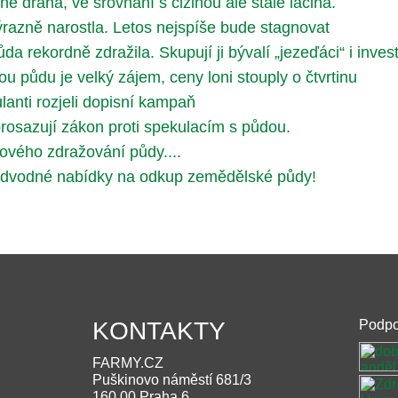
ně drahá, ve srovnání s cizinou ale stále laciná.
razně narostla. Letos nejspíše bude stagnovat
a rekordně zdražila. Skupují ji bývalí „jezeďáci“ i invest
 půdu je velký zájem, ceny loni stouply o čtvrtinu
lanti rozjeli dopisní kampaň
rosazují zákon proti spekulacím s půdou.
ového zdražování půdy....
odvodné nabídky na odkup zemědělské půdy!
KONTAKTY
Podpo
FARMY.CZ
Puškinovo náměstí 681/3
160 00 Praha 6