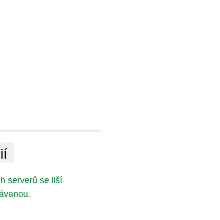
ií
h serverů se liší
vávanou.