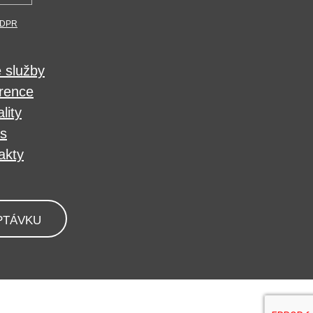
DPR
 služby
rence
lity
s
akty
PTÁVKU