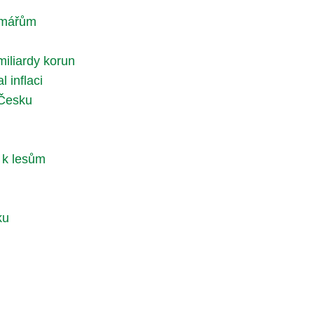
armářům
miliardy korun
 inflaci
 Česku
 k lesům
ku