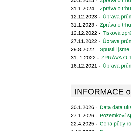
30.1.2025 -
Zpráva o trh
31.1.2024 -
Zpráva o trh
12.12.2023 -
Úprava prům
31.1.2023 -
Zpráva o trh
12.12.2022 -
Tisková zpr
27.11.2022 -
Úprava prům
29.8.2022 -
Spustili jsm
31. 1.2022 -
ZPRÁVA O T
16.12.2021 -
Úprava prů
INFORMACE o f
30.1.2026 -
Data data uka
27.1.2026 -
Pozemkoví sp
22.4.2025 -
Cena půdy ros