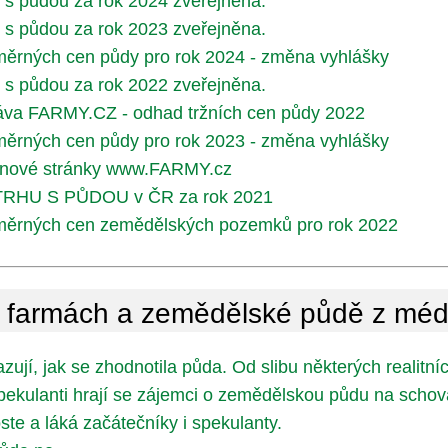
u s půdou za rok 2024 zveřejněna.
u s půdou za rok 2023 zveřejněna.
ěrných cen půdy pro rok 2024 - změna vyhlášky
u s půdou za rok 2022 zveřejněna.
áva FARMY.CZ - odhad tržních cen půdy 2022
ěrných cen půdy pro rok 2023 - změna vyhlášky
e nové stránky www.FARMY.cz
RHU S PŮDOU v ČR za rok 2021
měrných cen zemědělských pozemků pro rok 2022
armách a zemědělské půdě z méd
zují, jak se zhodnotila půda. Od slibu některých realitníc
ekulanti hrají se zájemci o zemědělskou půdu na scho
te a láká začátečníky i spekulanty.