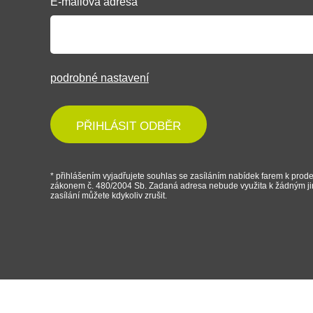
E-mailová adresa
podrobné nastavení
PŘIHLÁSIT ODBĚR
* přihlášením vyjadřujete souhlas se zasíláním nabídek farem k prode
zákonem č. 480/2004 Sb. Zadaná adresa nebude využita k žádným j
zasílání můžete kdykoliv zrušit.