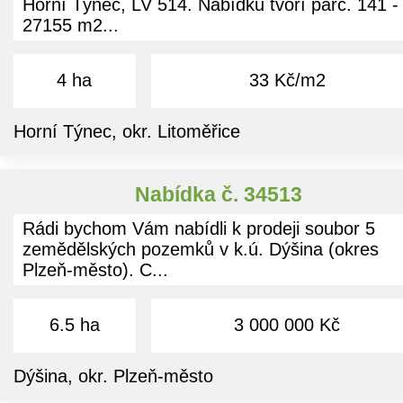
Horní Týnec, LV 514. Nabídku tvoří parc. 141 -
27155 m2...
4 ha
33 Kč/m2
Horní Týnec, okr. Litoměřice
Nabídka č. 34513
Rádi bychom Vám nabídli k prodeji soubor 5
zemědělských pozemků v k.ú. Dýšina (okres
Plzeň-město). C...
6.5 ha
3 000 000 Kč
Dýšina, okr. Plzeň-město