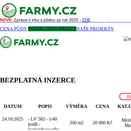
NOVÉ:
NOVÉ:
Zpráva o trhu s půdou za rok 2025 -
Zpráva o trhu s půdou za rok 2025 -
ZDE
ZDE
.
.
NAŠE SLUŽBY
REFERENCE
AKTUALITY
O NÁS
KONTAKT
CENA PŮDY
INZERCE
INFORMACE
NAŠE PROJEKTY
BEZPLATNÁ INZERCE
Fi
DATUM
POPIS
VÝMĚRA
CENA
KAT.
24.10.2025
- LV 582 - 1/40
Meziř
200 m2
20 000 Kč
podíl -
Mal
komunikace přes