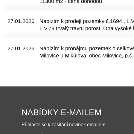
11300 m2 - cena dohodou
hospodaření. Vhodné pro těžbu dle LH
Kč/m2), při seriózním jednání dohoda 
27.01.2026
Nabízím k prodeji pozemky č.1694 , L.V
L.V.79 trvalý travní porost. Oba vysoké 
27.01.2026
Nabízím k pronájmu pozemek o celkové
Milovice u Mikulova, obec Milovice, p.č
Nabídněte cenu.
NABÍDKY E-MAILEM
Přihlaste se k zasílání novinek emailem