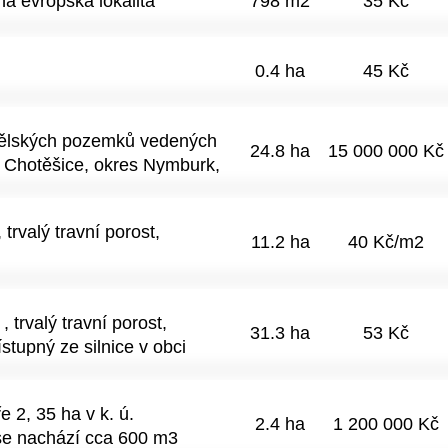
á evropská lokalita
798 m2
35 Kč
0.4 ha
45 Kč
dělských pozemků vedených
24.8 ha
15 000 000 Kč
i Chotěšice, okres Nymburk,
m prodeje jsou pozemky: •
rcela č. 675 o výměře 228
valý travní porost,
 tj. 24, 75 ha. Pozemky
11.2 ha
40 Kč/m2
ozemky jsou evidovány v
 jsou dlouhodobě zemědělsky
ařazeny do bonitovaných
rvalý travní porost,
povídajících produkční
31.3 ha
53 Kč
stupný ze silnice v obci
oba pozemky je uzavřena
jektem. Pacht je sjednán
di pachtovní smlouvy může
 2, 35 ha v k. ú.
2.4 ha
1 200 000 Kč
htovného není zveřejňována
se nachází cca 600 m3