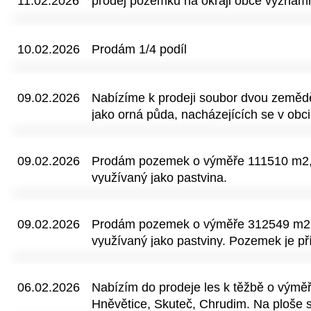
11.02.2026
prodej pozemku na okraji obce významn
10.02.2026
Prodám 1/4 podíl
09.02.2026
Nabízíme k prodeji soubor dvou země
jako orná půda, nacházejících se v obc
katastrální území Chotěšice. Předměte
parcela č. 616 o výměře 18 671 m² • pa
09.02.2026
Prodám pozemek o výměře 111510 m2, tr
873 m² Celková výměra činí 247 544 m²,
využívaný jako pastvina.
jsou prodávány výhradně jako celek. P
katastru nemovitostí jako orná půda a
obhospodařovány. Dle evidence jsou z
09.02.2026
Prodám pozemek o výměře 312549 m2 , t
půdně ekologických jednotek (BPEJ) od
využívaný jako pastviny. Pozemek je pří
zemědělské půdě v dané lokalitě. Na 
Stanoviště.
pachtovní smlouva se zemědělským sub
na dobu 7 let, přičemž k možné výpově
06.02.2026
Nabízím do prodeje les k těžbě o výměře
dojít k 30. září daného roku. Výše pac
Hněvětice, Skuteč, Chrudim. Na ploše 