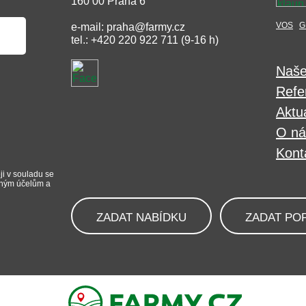
160 00 Praha 6
VOS
G
e-mail: praha@farmy.cz
tel.: +420 220 922 711 (9-16 h)
Naše
Refe
Aktua
O ná
Kont
ji v souladu se
iným účelům a
ZADAT NABÍDKU
ZADAT PO