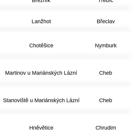
Březník
Třebíč
Lanžhot
Břeclav
Chotěšice
Nymburk
Martinov u Mariánských Lázní
Cheb
Stanoviště u Mariánských Lázní
Cheb
Hněvětice
Chrudim