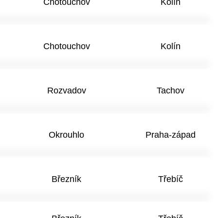
Chotouchov
Kolín
Chotouchov
Kolín
Rozvadov
Tachov
Okrouhlo
Praha-západ
Březník
Třebíč