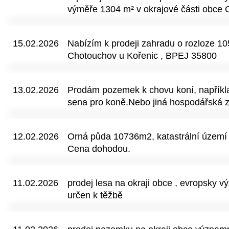
výměře 1304 m² v okrajové části obce 
Parcely v lokalitě NZp jsou ideální pro v
nerušený odpočinek. Zahrada s bonito
15.02.2026
Nabízím k prodeji zahradu o rozloze 10
Chotouchov u Kořenic , BPEJ 35800
13.02.2026
Prodám pozemek k chovu koní, napříkla
sena pro koně.Nebo jiná hospodářská z
jako trvalý trávní porost o rozloze 45
Rozvadov. Pozemek jsme zakoupili v r
12.02.2026
Orná půda 10736m2, katastrální území 
Nyní za stejnou cenu prodáváme (nejs
Cena dohodou.
to co jsme investovali nic vic!!Pouze js
Dělali jsme na něm seno pro koně. Vzhl
Německem a cenou půdy je pozemek vh
11.02.2026
prodej lesa na okraji obce , evropsky vý
budoucna.Je možné take čerpat dotac
určen k těžbě
by měl zájem. My už bohužel nevyužijem
smazání.