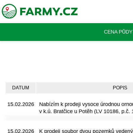
CENA PŮDY
DATUM
POPIS
15.02.2026
Nabízím k prodeji vysoce úrodnou orn
v k.ú. Bratčice u Potěh (LV 10186, p.č.
52911 a 53211.
15.02.2026
K prodeji soubor dvou pozemků vedený