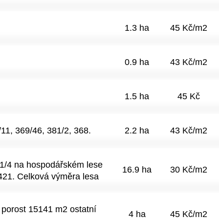
yžádání. Pozemky mají
ší porosty listnaté do 10
ámci zemědělské krajiny a
lových komunikací. Lokalita
1.3 ha
45 Kč/m2
nosti, bez známých
vhodné zejména jako: •
ůdy • uchování hodnoty
0.9 ha
43 Kč/m2
ního výnosu Podrobné
BPEJ a kopii pachtovní
1.5 ha
45 Kč
11, 369/46, 381/2, 368.
2.2 ha
43 Kč/m2
l 1/4 na hospodářském lese
16.9 ha
30 Kč/m2
 421. Celková výměra lesa
Platný LHP, celková zásoba
podíl připadá cca 970 m3
 porost 15141 m2 ostatní
t pro techniku, standardní
4 ha
45 Kč/m2