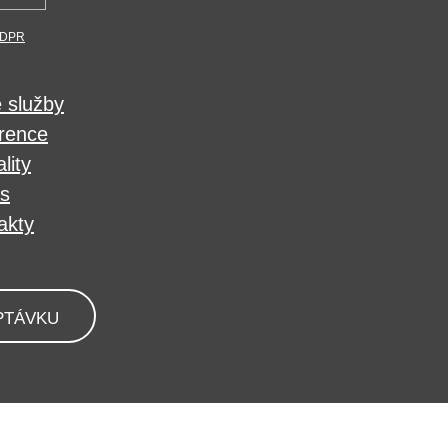
DPR
 služby
rence
lity
s
akty
PTÁVKU