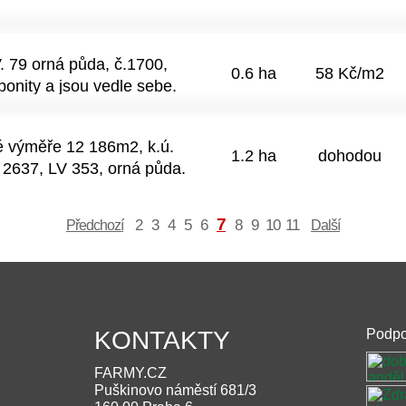
P. Cena 1 267 500 Kč (30
možná.
. 79 orná půda, č.1700,
0.6 ha
58 Kč/m2
bonity a jsou vedle sebe.
 výměře 12 186m2, k.ú.
1.2 ha
dohodou
. 2637, LV 353, orná půda.
7
2
3
4
5
6
8
9
10
11
Předchozí
Další
KONTAKTY
Podpo
FARMY.CZ
Puškinovo náměstí 681/3