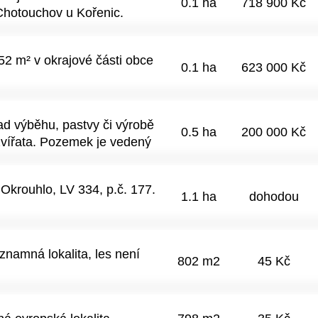
0.1 ha
718 900 Kč
Chotouchov u Kořenic.
čelaření, sadařství či
u půdy : BPEJ 35800
52 m² v okrajové části obce
0.1 ha
623 000 Kč
d výběhu, pastvy či výrobě
0.5 ha
200 000 Kč
vířata. Pozemek je vedený
18m, v k.u:Nové Domky obec
oce 2023 za 200 000kč.
Okrouhlo, LV 334, p.č. 177.
me překupníci).Chceme jen
1.1 ha
dohodou
me ukončili zemědělství.
edem k blízkosti hranic s
odnou investicí do
znamná lokalita, les není
e na EKO zemědělství.Kdo
802 m2
45 Kč
e. Inzerat platí do