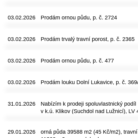
a bude sdělena vážným zájemcům na v
dřevní hmoty k těžbě BK, DB, BO + mlad
pravidelný tvar, tvoří funkční celek v r
do 30 let.
jsou přístupné z okolních polních a úče
03.02.2026
Prodám ornou půdu, p. č. 2724
je stabilně využívána k zemědělské čin
ekologických zátěží. Nemovitosti jsou 
dlouhodobá investice do zemědělské p
03.02.2026
Prodám trvalý travní porost, p. č. 2365
kapitálu • zajištění stabilního pachtov
informace, list vlastnictví, specifikaci 
03.02.2026
smlouvy poskytneme na vyžádání.
Prodám ornou půdu, p. č. 477
03.02.2026
Prodám louku Dolní Lukavice, p. č. 369/
31.01.2026
Nabízím k prodeji spoluvlastnický podí
v k.ú. Klikov (Suchdol nad Lužnicí), LV
16, 9 ha, prodávaný podíl 42 250 m2. 
cca 3 873 m3, převažuje borovice. Na 
29.01.2026
orná půda 39588 m2 (45 Kč/m2), travní
dřeva. Rovinatý terén, dobrá přístupnos