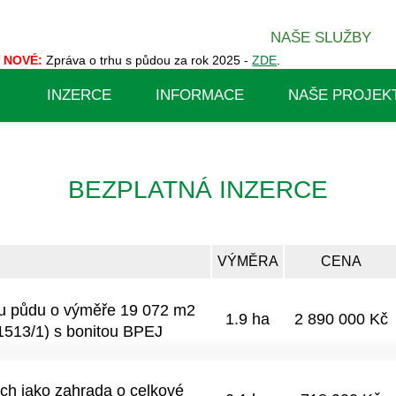
NAŠE SLUŽBY
NOVÉ:
Zpráva o trhu s půdou za rok 2025 -
ZDE
.
INZERCE
INFORMACE
NAŠE PROJEK
BEZPLATNÁ INZERCE
VÝMĚRA
CENA
ou půdu o výměře 19 072 m2
1.9 ha
2 890 000 Kč
 1513/1) s bonitou BPEJ
ch jako zahrada o celkové