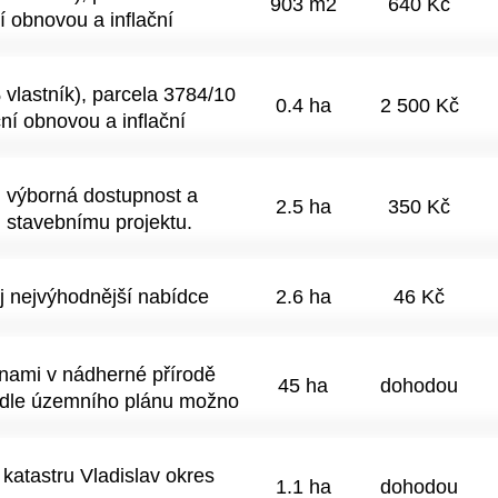
903 m2
640 Kč
í obnovou a inflační
i. V případě zájmu pošlete
vlastník), parcela 3784/10
0.4 ha
2 500 Kč
ní obnovou a inflační
i. V případě zájmu pošlete
 výborná dostupnost a
2.5 ha
350 Kč
 stavebnímu projektu.
j nejvýhodnější nabídce
2.6 ha
46 Kč
inami v nádherné přírodě
45 ha
dohodou
podle územního plánu možno
ci je plán na stavbu jezdecké
 několik staveb, stáje a
katastru Vladislav okres
 plochou 45ha. Ranch je
1.1 ha
dohodou