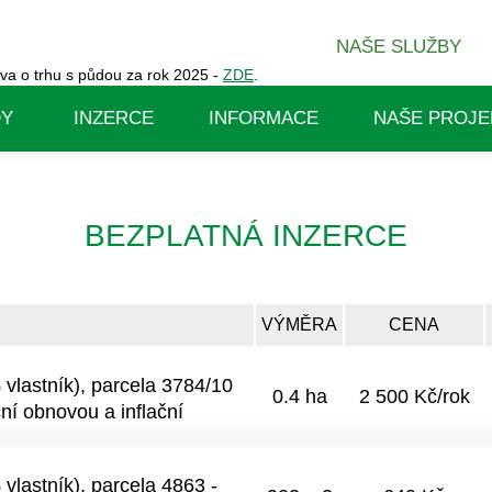
NAŠE SLUŽBY
va o trhu s půdou za rok 2025 -
ZDE
.
DY
INZERCE
INFORMACE
NAŠE PROJE
BEZPLATNÁ INZERCE
VÝMĚRA
CENA
vlastník), parcela 3784/10
0.4 ha
2 500 Kč/rok
ní obnovou a inflační
i. V případě zájmu pošlete
lastník), parcela 4863 -