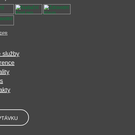
DPR
 služby
rence
lity
s
akty
PTÁVKU