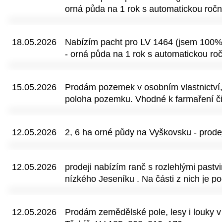
orná půda na 1 rok s automatickou ročn
doložkou, plus platba za daň nemovitost
odpověď na email.
18.05.2026
Nabízím pacht pro LV 1464 (jsem 100% 
- orná půda na 1 rok s automatickou roč
doložkou, plus platba za daň nemovitost
odpověď na email.
15.05.2026
Prodám pozemek v osobním vlastnictví,
poloha pozemku. Vhodné k farmaření či
12.05.2026
2, 6 ha orné půdy na Vyškovsku - prode
12.05.2026
prodeji nabízím ranč s rozlehlými pastv
nízkého Jeseníku . Na části z nich je 
stavět pro účely agroturistiky, k dispozi
haly.Tato prostorná nemovitost zahrnuje
12.05.2026
Prodám zemědělské pole, lesy i louky v 
přilehlé pozemky a pastviny s celkovou