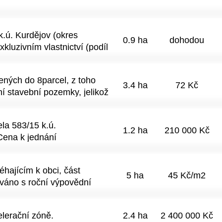
 rozsáhlejší rekonstrukci
ekt je rozdělen na dvě části
atelskému využití.Jedna
k.ú. Kurdějov (okres
derním vybavením. Nachází
0.9 ha
dohodou
kluzivním vlastnictví (podíl
ájí které byli používané pro
psané na LV 69. Celková
ro koně dřevěné konstrukce -
ná se o vysoce úrodnou
rtaná studna - obecní
ených do 8parcel, z toho
da ochrany) a 32210 (II.
3.4 ha
72 Kč
ké spektrum využití, a to
í stavební pozemky, jelikož
pro zemědělské hospodaření
dářských zvířat, tak i pro
itě Jižní Moravy.Cena: (nebo
ové aktivity. Zároveń
 provizi RK. Pro více
ělat průzkum, je tam
la 583/15 k.ú.
1.2 ha
210 000 Kč
dstavuje vhodnou volbu pro
Cena k jednání
ízkosti přírody a současně
telského využití. V případě
hajícím k obci, část
sím kontaktujte za účelem
5 ha
45 Kč/m2
váno s roční výpovědní
jmu zašlu více foto a info.
lerační zóně.
2.4 ha
2 400 000 Kč