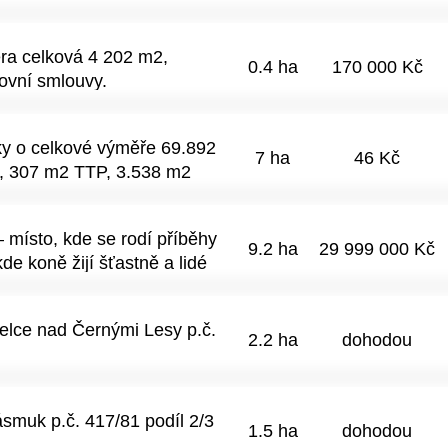
ra celková 4 202 m2,
0.4 ha
170 000 Kč
ovní smlouvy.
y o celkové výměře 69.892
7 ha
46 Kč
y, 307 m2 TTP, 3.538 m2
y a 1.371 m2 ostatní
 věku 80 let. Část
 místo, kde se rodí příběhy
iční potenciál, neboť jsou
9.2 ha
29 999 000 Kč
de koně žijí šťastně a lidé
u obce se jedná o plochu
 jezdecký areál v
jaté místní zemědělské
edkem let práce a vize. Nyní
ou výpovědní lhůtou. K
elce nad Černými Lesy p.č.
nost. Více než 9 hektarů
oučasně.
2.2 ha
dohodou
esionálním zázemím a
zvoj – krytá jezdecká hala
reálu je aktuálně ustájeno
muk p.č. 417/81 podíl 2/3
znys připravený k
1.5 ha
dohodou