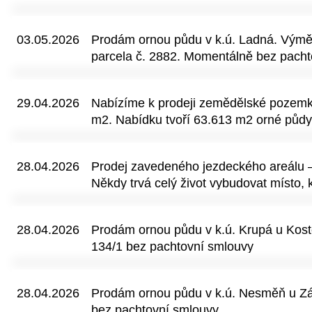
03.05.2026
Prodám ornou půdu v k.ú. Ladná. Výmě
parcela č. 2882. Momentálně bez pacht
29.04.2026
Nabízíme k prodeji zemědělské pozemk
m2. Nabídku tvoří 63.613 m2 orné půd
lesního pozemku, 1.063 m2 vodní ploch
plochy. Les tvoří ze 100 % dub v mýtním
28.04.2026
Prodej zavedeného jezdeckého areálu –
pozemků o výměře cca 500 m2 má invest
Někdy trvá celý život vybudovat místo, k
určeny k zastavění. Dle územního plán
nacházejí svůj sen. Tento profesionální
smíšenou obytnou. Pozemky jsou prona
Zádveřicích (15 minut od Zlína) je výsl
společnosti na dobu neurčitou s pětilet
28.04.2026
Prodám ornou půdu v k.ú. Krupá u Kost
hledá nového majitele s vizí pro budouc
prodeji se nabízejí všechny pozemky s
134/1 bez pachtovní smlouvy
uceleného pozemku s pastvinami, prof
platná stavební povolení pro masivní ro
se zázemím, ubytování a další boxy. V a
28.04.2026
Prodám ornou půdu v k.ú. Nesměň u Zás
14 koní platících klientů – zavedený by
bez pachtovní smlouvy