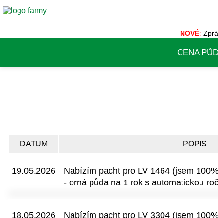
NOVÉ:
Zprá
CENA PŮ
DATUM
POPIS
19.05.2026
Nabízím pacht pro LV 1464 (jsem 100% 
- orná půda na 1 rok s automatickou roč
doložkou, plus platba za daň nemovitost
odpověď na email.
18.05.2026
Nabízím pacht pro LV 3304 (jsem 100% v