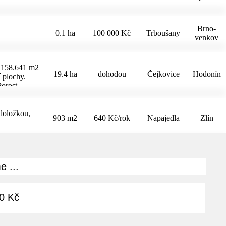
Brno-
0.1 ha
100 000 Kč
Trboušany
venkov
í 158.641 m2
19.4 ha
dohodou
Čejkovice
Hodonín
 plochy.
Porost
dnostně
m
 doložkou,
903 m2
640 Kč/rok
Napajedla
Zlín
e ...
0 Kč