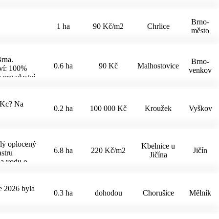
zion se
 40 osob. Dvě
Brno-
tě i kryté
1 ha
90 Kč/m2
Chrlice
město
erní kotelna
vou s
kanceláří,
kovní
Brna.
Brno-
0.6 ha
90 Kč
Malhostovice
 dřevěnou
tví: 100%
venkov
o okolí si
 pro vlastní
mních
jvyšší
 3 km.
 Nová Ves je
0 Kc? Na
0.2 ha
100 000 Kč
Kroužek
Vyškov
žné a mají
elý oplocený
Kbelnice u
6.8 ha
220 Kč/m2
Jičín
astru
Jičína
na vodu o
ce 2026 byla
0.3 ha
dohodou
Chorušice
Mělník