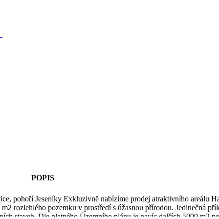
Y
POPIS
vice, pohoří Jeseníky Exkluzivně nabízíme prodej atraktivního areálu 
 m2 rozlehlého pozemku v prostředí s úžasnou přírodou. Jedinečná příle
vních staveb. Dle platného Územního plánu je navíc dalších 5000 m2 