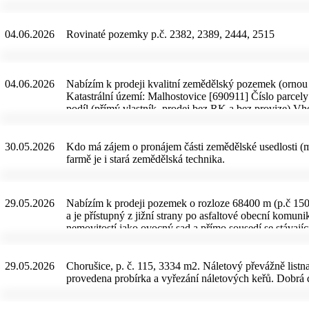
určených k rekreační zástavbě. Areál s ohromným poten
stylovou restaurací, kuchyní, barem a letní terasou s 
kulečníkové herny, salonek a služební byt. V suterénu s
04.06.2026
Rovinaté pozemky p.č. 2382, 2389, 2444, 2515
stání. Do domu je zavedena elektřina, plyn, veřejný vo
na plyn i dřevo. Impozantní budova nové kryté haly 855
boxovým stáním pro 24 koní, sklady a sedlárnou, poskyt
dílnou a garáží. Hned vedle umístěná stavba slouží pro
04.06.2026
Nabízím k prodeji kvalitní zemědělský pozemek (ornou p
jízdárna, oplocená obora s hodnotnými stromy, dančí zv
Katastrální území: Malhostovice [690911] Číslo parce
rozhlednou, vybudovaný s dokonale vyváženou skladbo
podíl (přímý vlastník, prodej bez RK a bez provize) Vh
můžete užívat v naprostém soukromí. Místo patří k nejo
zemědělské účely. Cena: 90 Kč/m² – při rychlém a ser
sportovních projektů v přírodě, po stezkách i sjezdov
nabídka. Spekulativní výkupci a realitní kanceláře pr
Unikátní systém provází turisty, cyklisty i běžkaře po
30.05.2026
Kdo má zájem o pronájem části zemědělské usedlosti (
více než 22 km tratí navazujících na další. Energetický
farmě je i stará zemědělská technika.
pouze informativní charakter.
29.05.2026
Nabízím k prodeji pozemek o rozloze 68400 m (p.č 150/
a je přístupný z jižní strany po asfaltové obecní komuni
nemovitostí jako ovocný sad a přímo sousedí se stávajíc
rozměru 20x20x8m. Pozemek bude volný k užívání od 
29.05.2026
Chorušice, p. č. 115, 3334 m2. Náletový převážně listnat
provedena probírka a vyřezání náletových keřů. Dobrá 