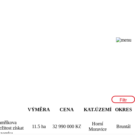
Filtr
VÝMĚRA
CENA
KAT.ÚZEMÍ
OKRES
Hamříkova
Horní
11.5 ha
32 990 000 Kč
Bruntál
žitost získat
Moravice
pozemku