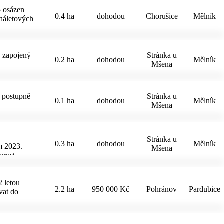
5 osázen
0.4 ha
dohodou
Chorušice
Mělník
 náletových
ž zapojený
Stránka u
0.2 ha
dohodou
Mělník
Mšena
á postupně
Stránka u
0.1 ha
dohodou
Mělník
Mšena
Stránka u
0.3 ha
dohodou
Mělník
m 2023.
Mšena
orost.
2 letou
2.2 ha
950 000 Kč
Pohránov
Pardubice
vat do