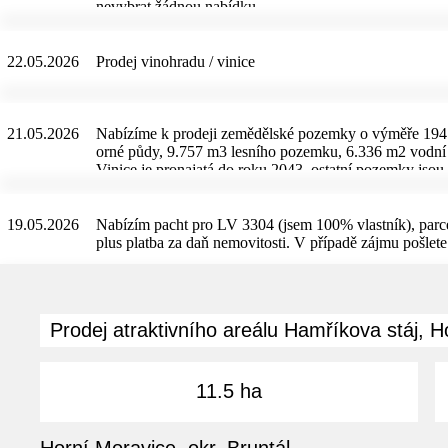
nevybrat žádnou nabídku.
22.05.2026
Prodej vinohradu / vinice
21.05.2026
Nabízíme k prodeji zemědělské pozemky o výměře 194.
orné půdy, 9.757 m3 lesního pozemku, 6.336 m2 vodní 
Vinice je pronajatá do roku 2043, ostatní pozemky jsou 
lesního pozemku tvoří z 88% dub v mýtním věku 128 le
nabízeny jako celek s výjimkou lesa, který je možné v 
prodávaných pozemků a LHO lesního pozemku zašleme
19.05.2026
Nabízím pacht pro LV 3304 (jsem 100% vlastník), parce
plus platba za daň nemovitosti. V případě zájmu pošlet
Prodej atraktivního areálu Hamříkova stáj, H
11.5 ha
Horní Moravice, okr. Bruntál