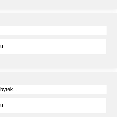
ou
bytek...
ou