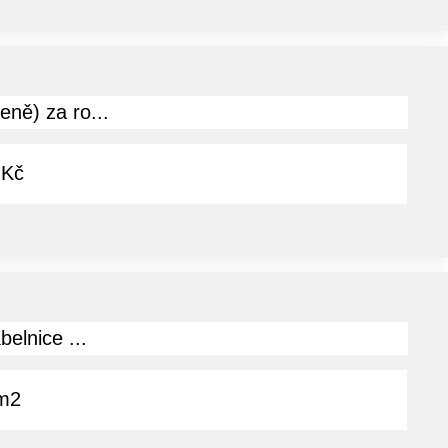
ně) za ro...
 Kč
elnice ...
m2