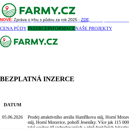
NOVÉ:
NOVÉ:
Zpráva o trhu s půdou za rok 2025 -
Zpráva o trhu s půdou za rok 2025 -
ZDE
ZDE
.
.
NAŠE SLUŽBY
REFERENCE
AKTUALITY
O NÁS
KONTAKT
CENA PŮDY
INZERCE
INFORMACE
NAŠE PROJEKTY
BEZPLATNÁ INZERCE
DATUM
05.06.2026
Prodej atraktivního areálu Hamříkova stáj, Horní Mora
stáj, Horní Moravice, pohoří Jeseníky. Více jak 115 000
také soubor již vybudovaných a plně funkčních lukrati