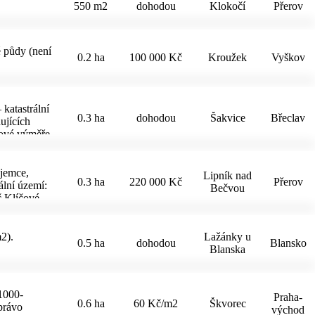
550 m2
dohodou
Klokočí
Přerov
é půdy (není
0.2 ha
100 000 Kč
Kroužek
Vyškov
 katastrální
0.3 ha
dohodou
Šakvice
Břeclav
ujících
kové výměře
ecifikace
chrany)
ájemce,
Lipník nad
0.3 ha
220 000 Kč
Přerov
ální území:
Bečvou
č Klíčové
řevodem
 přímo se
cové
2).
Lažánky u
0.5 ha
dohodou
Blansko
y. Jak
Blanska
ku ke koupi
1000-
Praha-
0.6 ha
60 Kč/m2
Škvorec
právo
východ