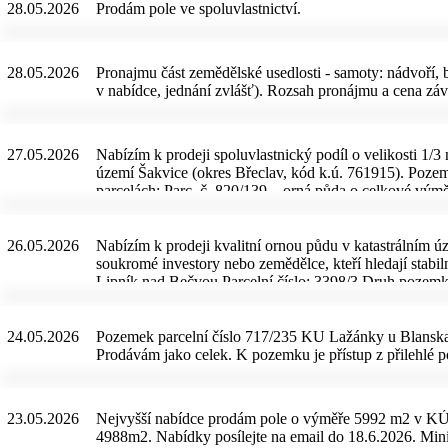
28.05.2026
Prodám pole ve spoluvlastnictví.
28.05.2026
Pronajmu část zemědělské usedlosti - samoty: nádvoří, b
v nabídce, jednání zvlášť). Rozsah pronájmu a cena záv
27.05.2026
Nabízím k prodeji spoluvlastnický podíl o velikosti 1/3
území Šakvice (okres Břeclav, kód k.ú. 761915). Pozem
parcelách: Parc. č. 820/139 – orná půda o celkové vým
5 000 m² (výměra podílu: 1 666, 67 m²) Parc. č. 3342 
pozemků: Celková výměra k prodeji: 2 709, 67 m² Kvali
26.05.2026
Nabízím k prodeji kvalitní ornou půdu v katastrálním 
soukromé investory nebo zemědělce, kteří hledají stabi
Lipník nad Bečvou Parcelní číslo: 3398/3 Druh pozemku
informace pro kupujícího: Právní servis v ceně: Jako p
vlastnických práv. Prodej proběhne bezpečně, transpare
mnou. Neplatíte žádnou provizi realitní kanceláři. 
24.05.2026
Pozemek parcelní číslo 717/235 KU Lažánky u Blansk
zájemce. RK, překupníci a osoby, které s pozemky pouz
Prodávám jako celek. K pozemku je přístup z přilehlé p
reagovat na inzerát? Máte-li o pozemek vážný zájem a 
prostřednictvím kontaktního formuláře níže.
23.05.2026
Nejvyšší nabídce prodám pole o výměře 5992 m2 v K
4988m2. Nabídky posílejte na email do 18.6.2026. Mini