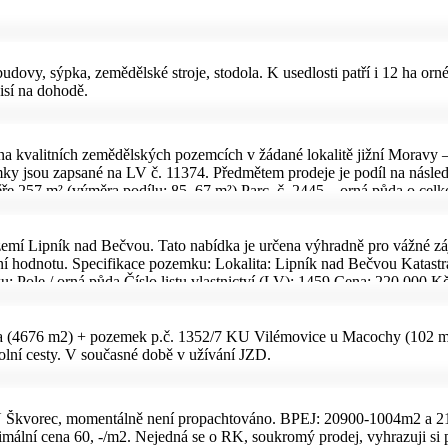
udovy, sýpka, zemědělské stroje, stodola. K usedlosti patří i 12 ha orn
isí na dohodě.
 na kvalitních zemědělských pozemcích v žádané lokalitě jižní Moravy –
ky jsou zapsané na LV č. 11374. Předmětem prodeje je podíl na násled
ěře 257 m² (výměra podílu: 85, 67 m²) Parc. č. 2445 – orná půda o cel
– orná půda o celkové výměře 2 872 m² (výměra podílu: 957, 33 m²) Sp
ta půdy (BPEJ): 00501 (vysoce úrodná jihomoravská půda, II. třída o
území Lipník nad Bečvou. Tato nabídka je určena výhradně pro vážné z
lní hodnotu. Specifikace pozemku: Lokalita: Lipník nad Bečvou Katastr
: Pole / orná půda Číslo listu vlastnictví (LV): 1459 Cena: 220 000 K
rodejce kompletně zajišťuji a hradím veškeré právní služby spojené s p
ntně a bez dalších skrytých nákladů na právníky. Přímý prodej: Jednáte
DŮLEŽITÉ UPOZORNĚNÍ: Tento inzerát je určen pouze pro vážné a kon
a (4676 m2) + pozemek p.č. 1352/7 KU Vilémovice u Macochy (102 m
e kšeftují, prosím nereagujte. Nabídky od spekulantů budou ignorován
olní cesty. V současné době v užívání JZD.
akceptujete uvedené podmínky, zašlete mi prosím svou závaznou nabíd
Ú Škvorec, momentálně není propachtováno. BPEJ: 20900-1004m2 a 2
mální cena 60, -/m2. Nejedná se o RK, soukromý prodej, vyhrazuji si 