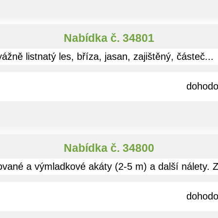
Nabídka č. 34801
ně listnatý les, bříza, jasan, zajištěný, částeč...
dohod
Nabídka č. 34800
ované a výmladkové akáty (2-5 m) a další nálety. Z
dohod