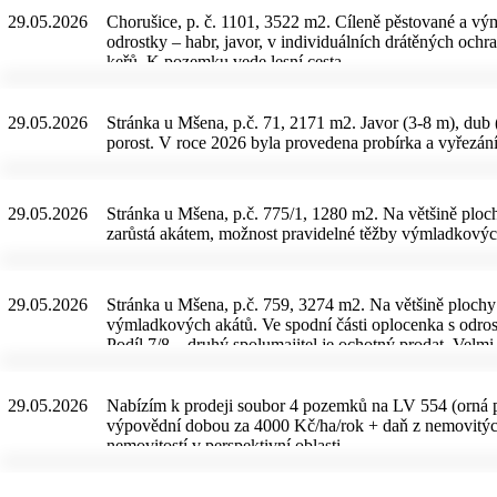
29.05.2026
Chorušice, p. č. 1101, 3522 m2. Cíleně pěstované a vý
odrostky – habr, javor, v individuálních drátěných och
keřů. K pozemku vede lesní cesta.
29.05.2026
Stránka u Mšena, p.č. 71, 2171 m2. Javor (3-8 m), dub (
porost. V roce 2026 byla provedena probírka a vyřezání
29.05.2026
Stránka u Mšena, p.č. 775/1, 1280 m2. Na většině ploc
zarůstá akátem, možnost pravidelné těžby výmladkových 
29.05.2026
Stránka u Mšena, p.č. 759, 3274 m2. Na většině plochy
výmladkových akátů. Ve spodní části oplocenka s odros
Podíl 7/8 – druhý spolumajitel je ochotný prodat. Velmi
29.05.2026
Nabízím k prodeji soubor 4 pozemků na LV 554 (orná pů
výpovědní dobou za 4000 Kč/ha/rok + daň z nemovitých vě
nemovitostí v perspektivní oblasti.