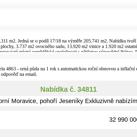
311 m2. Jedná se o podíl 17/18 na výměře 205.741 m2. Nabídku tvoř
plochy, 3.737 m2 ovocného sadu, 13.920 m2 vinice a 1.920 m2 ostatní
pronajaté místní zemědělské společnosti s pětiletou výpovědní lhůtou. 
t. Nabízený les obsahuje zásobu dřeva cca 248 m3. Pozemky jsou pře
případě zájmu prodat samostatně. Snímky z katastrální mapy se zákrese
 na vyžádání emailem.
la 4863 - orná půda na 1 rok s automatickou roční obnovou a inflační
e odpověď na email.
Nabídka č. 34811
orní Moravice, pohoří Jeseníky Exkluzivně nabízím
32 990 00