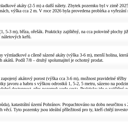
mladkové akáty (2-5 m) a další nálety. Zbytek pozemku byl v zimě 202
ranách, výška cca 2 m. V roce 2026 byla provedena probírka a vyřezání
1, 5-3 m), bříza, ořešák. Prakticky zajištěný, na cca polovině plochy ji
 náletových keřů.
hy výmladkové a cíleně sázené akáty (výška 3-6 m), menší holina, kter
akátů. Podíl 7/8 – druhý spolumajitel je ochotný prodat.
 zapojený akátový porost (výška cca 3-6 m), možnost pravidelné těžby
tky javoru a habru s výškou odrostků 1, 5-2, 5 metru, sázeno na podzi
 dobrá dostupnost, přes pozemek vede cesta. Prakticky jde o zajištěný p
da), katastrální území Pohránov. Propachtováno na dobu neurčitou s 
cí. Tyto pozemky jsou ideální příležitostí pro ty, kteří chtějí investo