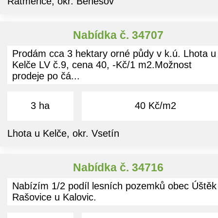
Ratměřice, okr. Benešov
Nabídka č. 34707
Prodám cca 3 hektary orné půdy v k.ú. Lhota u
Kelče LV č.9, cena 40, -Kč/1 m2.Možnost
prodeje po čá...
3 ha
40 Kč/m2
Lhota u Kelče, okr. Vsetín
Nabídka č. 34716
Nabízím 1/2 podíl lesních pozemků obec Úštěk
Rašovice u Kalovic.