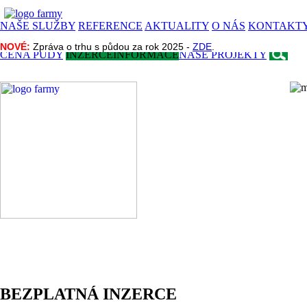
NAŠE SLUŽBY
REFERENCE
AKTUALITY
O NÁS
KONTAKT
NOVÉ:
NOVÉ:
Zpráva o trhu s půdou za rok 2025 -
Zpráva o trhu s půdou za rok 2025 -
ZDE
ZDE
.
.
CENA PŮDY
INZERCE
INFORMACE
NAŠE PROJEKTY
BEZPLATNÁ INZERCE