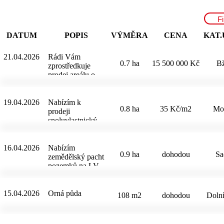
Fi
DATUM
POPIS
VÝMĚRA
CENA
KAT.
21.04.2026
Rádi Vám
0.7 ha
15 500 000 Kč
B
zprostředkuje
prodej areálu o
celkové ploše
6637m2 v obci
Bukovice u
19.04.2026
Nabízím k
0.8 ha
35 Kč/m2
Mo
Bžan, mezi
prodeji
Teplicemi a Ústí
spoluvlastnický
nad Labem.
podíl na orné
Oplocený areál se
půdě v
nachází na okraji
katastralním
16.04.2026
Nabízím
0.9 ha
dohodou
Sa
vesnice,
uzemí Mošnice.
zemědělský pacht
příjezdová cesta
Výměra podílu :
pozemků na LV
je asfaltová a
8 488m2 ( z
3632 KÚ Sadská
disponuje dvěma
celkové plochy
(okres Nymburk).
vjezdy, s
19 100m2) druh
Cena 6000
15.04.2026
Orná půda
108 m2
dohodou
Dolní
možností i pro
pozemku : orná
Kč/ha/rok+částka
kamiony. V
půda lokalita :
odpovídající dani
areálu je dostatek
klidná
z nemovitosti.