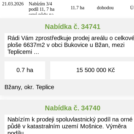
4449 m² je smrk
21.03.2026
Nabízím 3/4
sociální zázemí
30 let věk. Na
11.7 ha
dohodou
Ú
podíl 11, 7 ha
pro zaměstnance.
pozemku p.č.
orné půdy na
Dostupná
213/2 o rozloze
území Úštěk -
infrastruktura: -
142 m² je
Rašovice u
Nabídka č. 34741
asfaltová
náletový porost.
Kalovic. Stávající
příjezdová
V případě zájmu
pacht na dobu
komunikace -
Rádi Vám zprostředkuje prodej areálu o celkov
je možno
neurčitou.
elektřina 220/380
ploše 6637m2 v obci Bukovice u Bžan, mezi
nahlédnout do
- zdroj vody je
porostových map.
Teplicemi ...
napojený na
místní vodovodní
řad - kanalizace
svedena do 16
0.7 ha
15 500 000 Kč
m3 jímky
Podrobnější
informace o
Bžany, okr. Teplice
předmětu
prodeje, jakož i
informace o
způsobu prodeje
Nabídka č. 34740
Vám poskytne
zprostředkovatel.
Nabízím k prodeji spoluvlastnický podíl na orné
půdě v katastralním uzemí Mošnice. Výměra
podílu ...