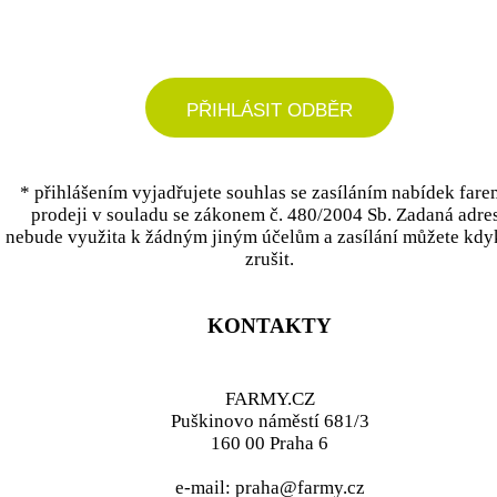
podrobné nastavení
PŘIHLÁSIT ODBĚR
* přihlášením vyjadřujete souhlas se zasíláním nabídek fare
prodeji v souladu se zákonem č. 480/2004 Sb. Zadaná adre
nebude využita k žádným jiným účelům a zasílání můžete kdy
zrušit.
KONTAKTY
FARMY.CZ
Puškinovo náměstí 681/3
160 00 Praha 6
e-mail: praha@farmy.cz