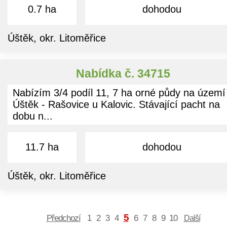
0.7 ha
dohodou
Úštěk, okr. Litoměřice
Nabídka č. 34715
Nabízím 3/4 podíl 11, 7 ha orné půdy na území
Úštěk - Rašovice u Kalovic. Stávající pacht na
dobu n...
11.7 ha
dohodou
Úštěk, okr. Litoměřice
5
Předchozí
1
2
3
4
6
7
8
9
10
Další